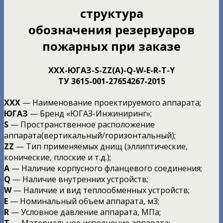
структура
обозначения
резервуаров
пожарных
при заказе
ХХХ-ЮГАЗ-S-ZZ(A)-Q-W-E-R-T-Y
ТУ 3615-001-27654267-2015
XXX
— Наименование проектируемого аппарата;
ЮГАЗ
— Бренд «ЮГАЗ-Инжиниринг»;
S
— Пространственное расположение
аппарата(вертикальный/горизонтальный);
ZZ
— Тип применяемых днищ (эллиптические,
конические, плоские и т.д.);
А
— Наличие корпусного фланцевого соединения;
Q
— Наличие внутренних устройств;
W
— Наличие и вид теплообменных устройств;
Е
— Номинальный объем аппарата, м3;
R
— Условное давление аппарата, МПа;