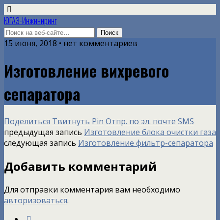
ЮГАЗ-Инжиниринг
15 июня, 2018 • нет комментариев
Изготовление вихревого
сепаратора
Поделиться
Твитнуть
Pin
Отпр. по эл. почте
SMS
предыдущая запись
Изготовление блока очистки газа
следующая запись
Изготовление фильтр-сепаратора
Добавить комментарий
Для отправки комментария вам необходимо
авторизоваться
.