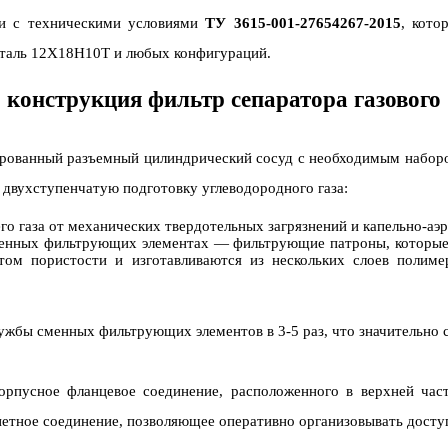
ии с техническими условиями
ТУ 3615-001-27654267-2015
, кото
, сталь 12Х18Н10Т и любых конфигураций.
конструкция фильтр сепаратора газового
ированный разъемный цилиндрический сосуд с необходимым наборо
 двухступенчатую подготовку углеводородного газа:
 газа от механических твердотельных загрязнений и капельно-аэр
сменных фильтрующих элементах — фильтрующие патроны, которые
ом пористости и изготавливаются из нескольких слоев полиме
лужбы сменных фильтрующих элементов в 3-5 раз, что значительно 
орпусное фланцевое соединение, расположенного в верхней част
етное соединение, позволяющее оперативно организовывать досту