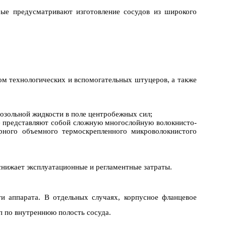
рые предусматривают изготовление сосудов из широкого
м технологических и вспомогательных штуцеров, а также
озольной жидкости в поле центробежных сил;
 представляют собой сложную многослойную волокнисто-
рного объемного термоскрепленного микроволокнистого
снижает эксплуатационные и регламентные затраты.
и аппарата. В отдельных случаях, корпусное фланцевое
п по внутреннюю полость сосуда.