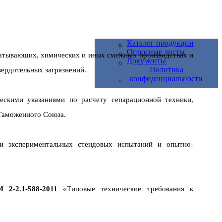
Каталог продукции
Опросные листы
батывающих, химических и иных смежных производствах и
Документы
Политика
вердотельных загрязнений.
конфиденциальности
ескими указаниями по расчету сепарационной техники,
Таможенного Союза.
и экспериментальных стендовых испытаний и опытно-
2-2.1-588-2011
«Типовые технические требования к