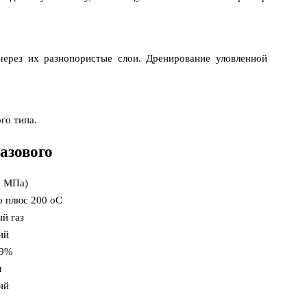
через их разнопористые слои. Дренирование уловленной
го типа.
азового
5 МПа)
о плюс 200 оС
й газ
ий
99%
м
ий