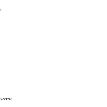
ет
о
чества;