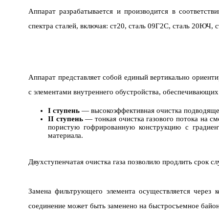
Аппарат разрабатывается и производится в соответств
спектра сталей, включая: ст20, сталь 09Г2С, сталь 20ЮЧ
Аппарат представляет собой единый вертикально ориент
с элементами внутреннего обустройства, обеспечивающих
I ступень
— высокоэффективная очистка подводящего
II ступень
— тонкая очистка газового потока на 
пористую гофрированную конструкцию с градиент
материала.
Двухступенчатая очистка газа позволило продлить срок с
Замена фильтрующего элемента осуществляется через к
соединение может быть заменено на быстросъемное байон