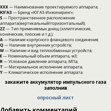
XXX
— Наименование проектируемого аппарата;
ЮГАЗ
— Бренд «ЮГАЗ-Инжиниринг»;
S
— Пространственное расположение
аппарата(вертикальный/горизонтальный);
ZZ
— Тип применяемых днищ (эллиптические,
конические, плоские и т.д.);
А
— Наличие корпусного фланцевого соединения;
Q
— Наличие внутренних устройств;
W
— Наличие и вид теплообменных устройств;
Е
— Номинальный объем аппарата, м3;
R
— Условное давление аппарата, МПа;
Т
— Материальное исполнение аппарата;
Y
— Климатическое исполнение аппарата.
закажите аккумулятор импульсного газа
заполнив
опросный лист
Добавить комментарий