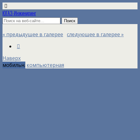
ЮГАЗ-Инжиниринг
« предыдущее в галерее
следующее в галерее »
Наверх
мобильн.
компьютерная