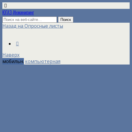
ЮГАЗ-Инжиниринг
Назад на Опросные листы
Наверх
мобильн.
компьютерная