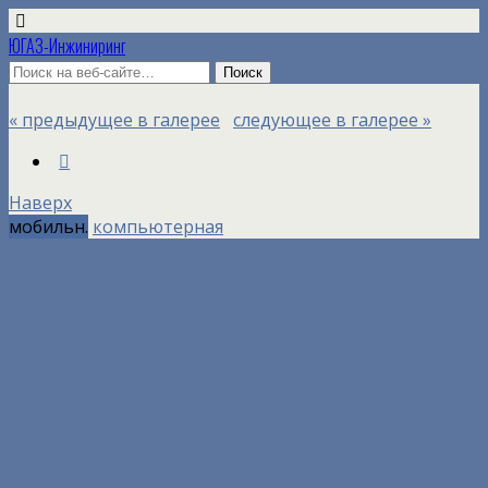
ЮГАЗ-Инжиниринг
« предыдущее в галерее
следующее в галерее »
Наверх
мобильн.
компьютерная