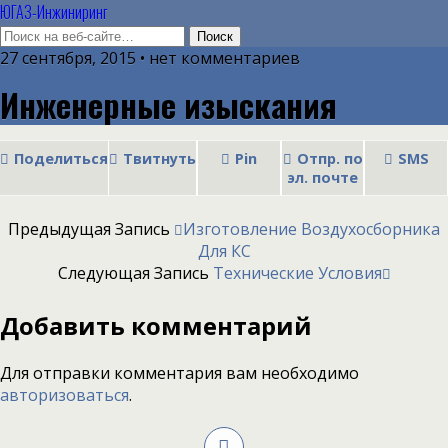
ЮГАЗ-Инжиниринг
27 сентября, 2015 • нет комментариев
Инженерные изыскания
Поделиться
Твитнуть
Pin
Отпр. по
SMS
эл. почте
Предыдущая Запись
Изготовление Воздухосборника
Для КС
Следующая Запись
Технические Условия
Добавить комментарий
Для отправки комментария вам необходимо
авторизоваться
.